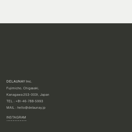
DELAUNAY Inc.
Fujimicho, Chigasaki,
Kanagawa 253-0031, Japan
TEL :
+81-46-788-5993
MAIL :
hello@delaunay.jp
INSTAGRAM