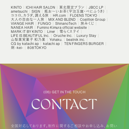
KINTO
ICHI HAIR SALON
東北限定プラン
JBCC LP
ametsuchi
SIGN
瓶お～いお茶（宇治玉露・べにふうき）
ココロ、カラダ、調える旅
HR.com
FLOENS TOKYO
大人の自由な一人旅
MIX AND BLEND
Coalition Group
VIANGE HAIR
FUNGO
ShinanoTech
旅みくじ
NANEA HAIR
Fumino Kimura official website
MARK IT BY KINTO
Liner
雪らくステイ
LIFE IS BEAUTIFUL Inc.
Oruche Inc.
Luxury Stay
山梨果実菓子 和乃果
Yohaku.
beatnik inc.
CG by katachi ap
katachi ap
TEN FINGERS BURGER
炯 -kei-
808TOKYO
(06) GET IN THE TOUCH
CONTACT
全国対応しております。制作に関するご相談やお申し込み、お問い