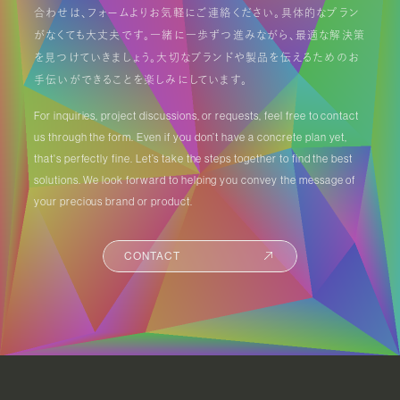
合わせは、フォームよりお気軽にご連絡ください。具体的なプラン
がなくても大丈夫です。一緒に一歩ずつ進みながら、最適な解決策
を見つけていきましょう。大切なブランドや製品を伝えるためのお
手伝いができることを楽しみにしています。
For inquiries, project discussions, or requests, feel free to contact
us through the form. Even if you don’t have a concrete plan yet,
that's perfectly fine. Let’s take the steps together to find the best
solutions. We look forward to helping you convey the message of
your precious brand or product.
CONTACT