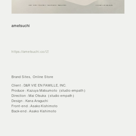
ametsuchi
https://ametsuchi.co/
Brand Sites
Online Store
Client
D&R VIE EN FAMILLE, INC.
Produce
Kazuya Matsumoto（studio empath）
Direction
Mai Otsuka（studio empath）
Design
Kana Araguchi
Front-end
Asako Kishimoto
Back-end
Asako Kishimoto