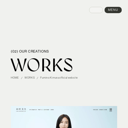
MENU
CLOSE
(02) OUR CREATIONS
WORKS
HOME
WORKS
Fumino Kimura official website