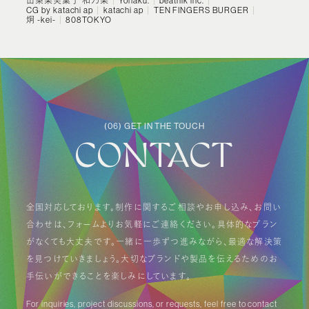
山梨果実菓子 和乃果
Yohaku.
beatnik inc.
CG by katachi ap
katachi ap
TEN FINGERS BURGER
炯 -kei-
808TOKYO
(06) GET IN THE TOUCH
CONTACT
全国対応しております。制作に関するご相談やお申し込み、お問い
合わせは、フォームよりお気軽にご連絡ください。具体的なプラン
がなくても大丈夫です。一緒に一歩ずつ進みながら、最適な解決策
を見つけていきましょう。大切なブランドや製品を伝えるためのお
手伝いができることを楽しみにしています。
For inquiries, project discussions, or requests, feel free to contact