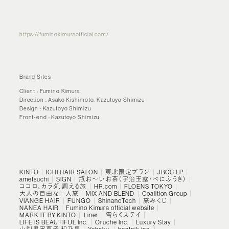
https://fuminokimuraofficial.com/
Brand Sites
Client
Fumino Kimura
Direction
Asako Kishimoto, Kazutoyo Shimizu
Design
Kazutoyo Shimizu
Front-end
Kazutoyo Shimizu
KINTO
ICHI HAIR SALON
東北限定プラン
JBCC LP
ametsuchi
SIGN
瓶お～いお茶（宇治玉露・べにふうき）
ココロ、カラダ、調える旅
HR.com
FLOENS TOKYO
大人の自由な一人旅
MIX AND BLEND
Coalition Group
VIANGE HAIR
FUNGO
ShinanoTech
旅みくじ
NANEA HAIR
Fumino Kimura official website
MARK IT BY KINTO
Liner
雪らくステイ
LIFE IS BEAUTIFUL Inc.
Oruche Inc.
Luxury Stay